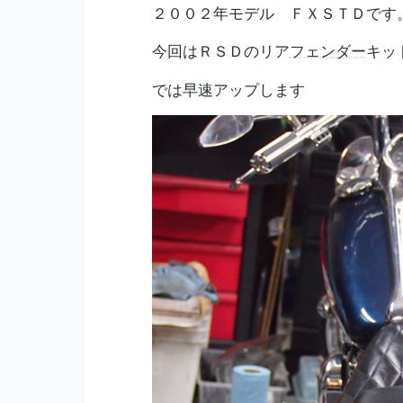
２００２年モデル ＦＸＳＴＤです
今回はＲＳＤのリア
フェンダー
キッ
では早速アップします